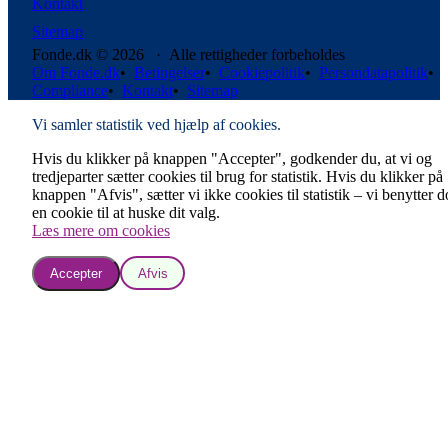
Kontakt
Sitemap
Fonde.dk © 2026 · Alle rettigheder forbeholdes
Om Fonde.dk
•
Betingelser
•
Cookiepolitik
•
Persondatapolitik
•
Compliance
•
Kontakt
•
Sitemap
Vi samler statistik ved hjælp af cookies.
Hvis du klikker på knappen "Accepter", godkender du, at vi og
tredjeparter sætter cookies til brug for statistik. Hvis du klikker på
knappen "Afvis", sætter vi ikke cookies til statistik – vi benytter 
en cookie til at huske dit valg.
Læs mere om cookies
Accepter
Afvis