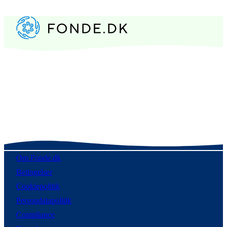
Om Fonde.dk
Betingelser
Cookiepolitik
Persondatapolitik
Compliance