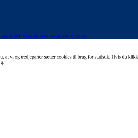
atapolitik
•
Compliance
•
Kontakt
•
Sitemap
t vi og tredjeparter sætter cookies til brug for statistik. Hvis du klikk
lg.