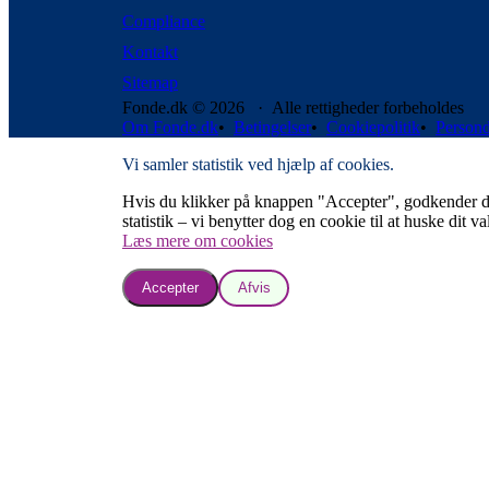
Compliance
Kontakt
Sitemap
Fonde.dk © 2026 · Alle rettigheder forbeholdes
Om Fonde.dk
•
Betingelser
•
Cookiepolitik
•
Persond
Vi samler statistik ved hjælp af cookies.
Hvis du klikker på knappen "Accepter", godkender du, a
statistik – vi benytter dog en cookie til at huske dit va
Læs mere om cookies
Accepter
Afvis