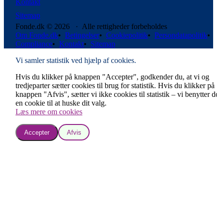
Kontakt
Sitemap
Fonde.dk © 2026 · Alle rettigheder forbeholdes
Om Fonde.dk
•
Betingelser
•
Cookiepolitik
•
Persondatapolitik
•
Compliance
•
Kontakt
•
Sitemap
Vi samler statistik ved hjælp af cookies.
Hvis du klikker på knappen "Accepter", godkender du, at vi og
tredjeparter sætter cookies til brug for statistik. Hvis du klikker på
knappen "Afvis", sætter vi ikke cookies til statistik – vi benytter 
en cookie til at huske dit valg.
Læs mere om cookies
Accepter
Afvis