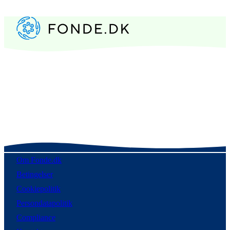
Om Fonde.dk
Betingelser
Cookiepolitik
Persondatapolitik
Compliance