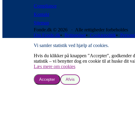
Compliance
Kontakt
Sitemap
Fonde.dk © 2026 · Alle rettigheder forbeholdes
Om Fonde.dk
•
Betingelser
•
Cookiepolitik
•
Persond
Vi samler statistik ved hjælp af cookies.
Hvis du klikker på knappen "Accepter", godkender du, a
statistik – vi benytter dog en cookie til at huske dit va
Læs mere om cookies
Accepter
Afvis