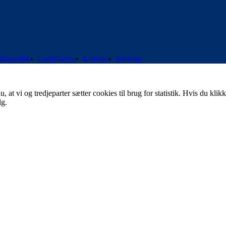
atapolitik
•
Compliance
•
Kontakt
•
Sitemap
t vi og tredjeparter sætter cookies til brug for statistik. Hvis du klikk
lg.