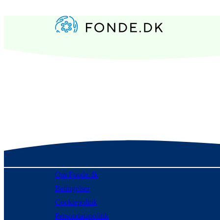
Om Fonde.dk
Betingelser
Cookiepolitik
Persondatapolitik