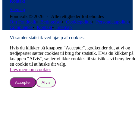
Kontakt
Sitemap
Fonde.dk © 2026 · Alle rettigheder forbeholdes
Om Fonde.dk
•
Betingelser
•
Cookiepolitik
•
Persondatapolitik
•
Compliance
•
Kontakt
•
Sitemap
Vi samler statistik ved hjælp af cookies.
Hvis du klikker på knappen "Accepter", godkender du, at vi og
tredjeparter sætter cookies til brug for statistik. Hvis du klikker på
knappen "Afvis", sætter vi ikke cookies til statistik – vi benytter 
en cookie til at huske dit valg.
Læs mere om cookies
Accepter
Afvis