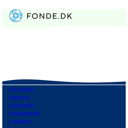
Om Fonde.dk
Betingelser
Cookiepolitik
Persondatapolitik
Compliance