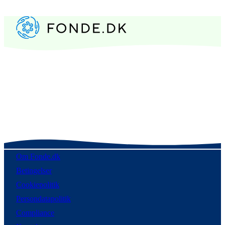
Om Fonde.dk
Betingelser
Cookiepolitik
Persondatapolitik
Compliance