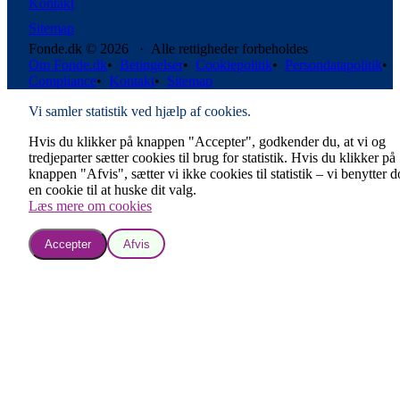
Kontakt
Sitemap
Fonde.dk © 2026 · Alle rettigheder forbeholdes
Om Fonde.dk
•
Betingelser
•
Cookiepolitik
•
Persondatapolitik
•
Compliance
•
Kontakt
•
Sitemap
Vi samler statistik ved hjælp af cookies.
Hvis du klikker på knappen "Accepter", godkender du, at vi og
tredjeparter sætter cookies til brug for statistik. Hvis du klikker på
knappen "Afvis", sætter vi ikke cookies til statistik – vi benytter 
en cookie til at huske dit valg.
Læs mere om cookies
Accepter
Afvis