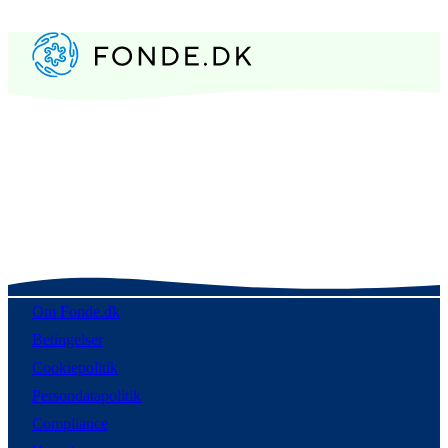
Om Fonde.dk
Betingelser
Cookiepolitik
Persondatapolitik
Compliance