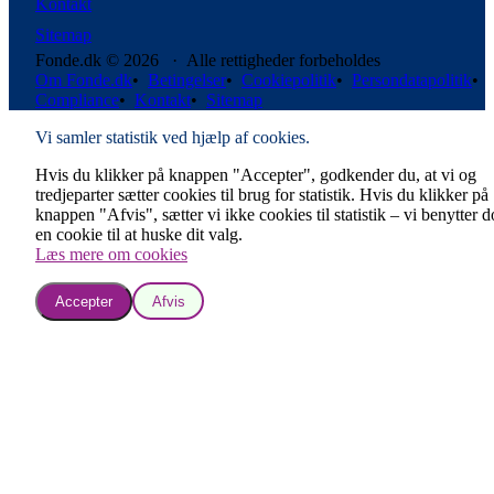
Kontakt
Sitemap
Fonde.dk © 2026 · Alle rettigheder forbeholdes
Om Fonde.dk
•
Betingelser
•
Cookiepolitik
•
Persondatapolitik
•
Compliance
•
Kontakt
•
Sitemap
Vi samler statistik ved hjælp af cookies.
Hvis du klikker på knappen "Accepter", godkender du, at vi og
tredjeparter sætter cookies til brug for statistik. Hvis du klikker på
knappen "Afvis", sætter vi ikke cookies til statistik – vi benytter 
en cookie til at huske dit valg.
Læs mere om cookies
Accepter
Afvis