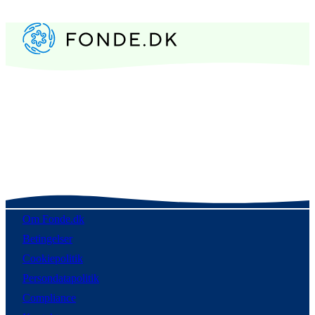
Om Fonde.dk
Betingelser
Cookiepolitik
Persondatapolitik
Compliance