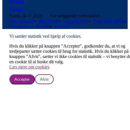
Kontakt
Sitemap
Fonde.dk © 2026 · Alle rettigheder forbeholdes
Om Fonde.dk
•
Betingelser
•
Cookiepolitik
•
Persondatapolitik
•
Compliance
•
Kontakt
•
Sitemap
Vi samler statistik ved hjælp af cookies.
Hvis du klikker på knappen "Accepter", godkender du, at vi og
tredjeparter sætter cookies til brug for statistik. Hvis du klikker på
knappen "Afvis", sætter vi ikke cookies til statistik – vi benytter 
en cookie til at huske dit valg.
Læs mere om cookies
Accepter
Afvis