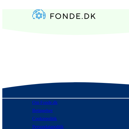
Om Fonde.dk
Betingelser
Cookiepolitik
Persondatapolitik