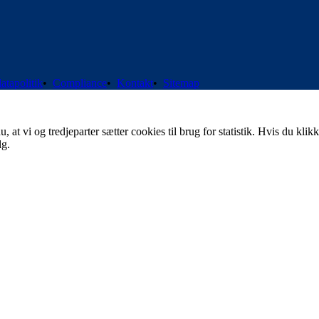
atapolitik
•
Compliance
•
Kontakt
•
Sitemap
t vi og tredjeparter sætter cookies til brug for statistik. Hvis du klikk
lg.