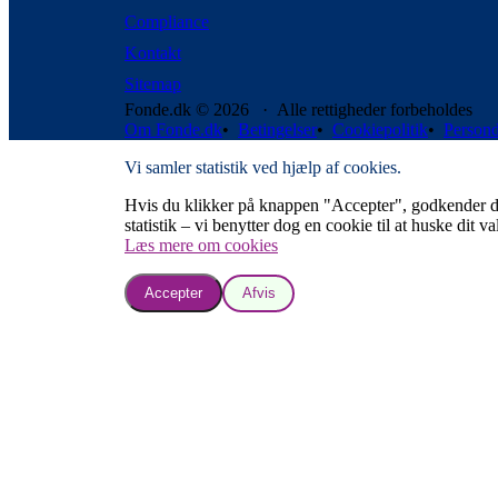
Compliance
Kontakt
Sitemap
Fonde.dk © 2026 · Alle rettigheder forbeholdes
Om Fonde.dk
•
Betingelser
•
Cookiepolitik
•
Persond
Vi samler statistik ved hjælp af cookies.
Hvis du klikker på knappen "Accepter", godkender du, a
statistik – vi benytter dog en cookie til at huske dit va
Læs mere om cookies
Accepter
Afvis