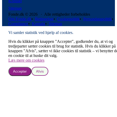
Kontakt
Sitemap
Fonde.dk © 2026 · Alle rettigheder forbeholdes
Om Fonde.dk
•
Betingelser
•
Cookiepolitik
•
Persondatapolitik
•
Compliance
•
Kontakt
•
Sitemap
Vi samler statistik ved hjælp af cookies.
Hvis du klikker på knappen "Accepter", godkender du, at vi og
tredjeparter sætter cookies til brug for statistik. Hvis du klikker på
knappen "Afvis", sætter vi ikke cookies til statistik – vi benytter 
en cookie til at huske dit valg.
Læs mere om cookies
Accepter
Afvis