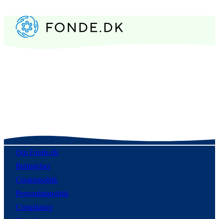
Om Fonde.dk
Betingelser
Cookiepolitik
Persondatapolitik
Compliance