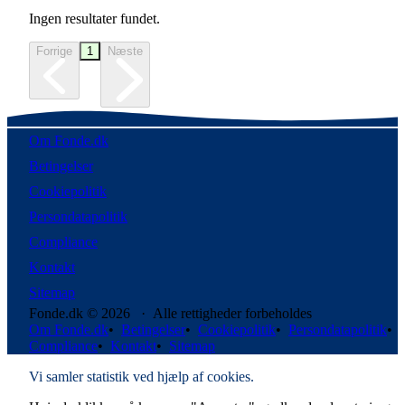
Ingen resultater fundet.
Forrige
1
Næste
Om Fonde.dk
Betingelser
Cookiepolitik
Persondatapolitik
Compliance
Kontakt
Sitemap
Fonde.dk © 2026 · Alle rettigheder forbeholdes
Om Fonde.dk
•
Betingelser
•
Cookiepolitik
•
Persondatapolitik
•
Compliance
•
Kontakt
•
Sitemap
Vi samler statistik ved hjælp af cookies.